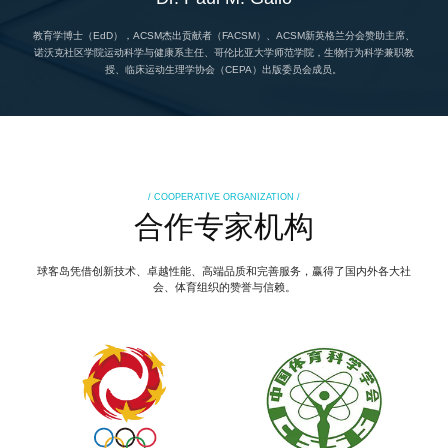
教育学博士（EdD），ACSM杰出贡献者（FACSM）、ACSM新英格兰分会赞助主席、
诺沃克社区学院运动科学与健康系主任、哥伦比亚大学师范学院，生物行为科学兼职教
授、临床运动生理学协会（CEPA）出版委员会成员。
/ COOPERATIVE ORGANIZATION /
合作专家机构
球客岛凭借创新技术、卓越性能、高端品质和完善服务，赢得了国内外各大社
会、体育组织的赞誉与信赖。