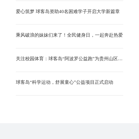
爱心筑梦 球客岛资助40名困难学子开启大学新篇章
乘风破浪的妹妹们来了！全民健身日，一起奔赴热爱
关注校园体育：球客岛“阿波罗公益跑”为贵州山区学校捐赠体育器材
球客岛“科学运动，舒展童心”公益项目正式启动
爱心助残行动！球客岛捐赠康复健身器材 助力实现“健康梦”