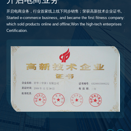
ua
开启电商业务，行业首家线上线下同步销售；荣获高新技术企业证书。
2
Started e-commerce business, and became the first fitness company
球客
which sold products online and offline;Won the high-tech enterprises
fit
Certification.
hon