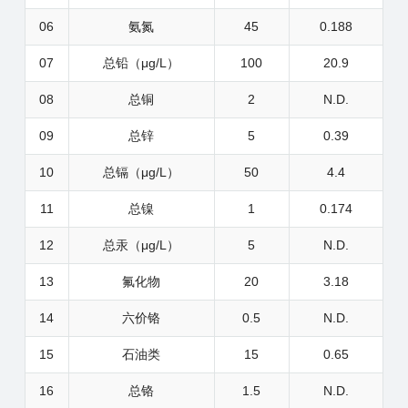
06
氨氮
45
0.188
07
总铅（μg/L）
100
20.9
08
总铜
2
N.D.
09
总锌
5
0.39
10
总镉（μg/L）
50
4.4
11
总镍
1
0.174
12
总汞（μg/L）
5
N.D.
13
氟化物
20
3.18
14
六价铬
0.5
N.D.
15
石油类
15
0.65
16
总铬
1.5
N.D.