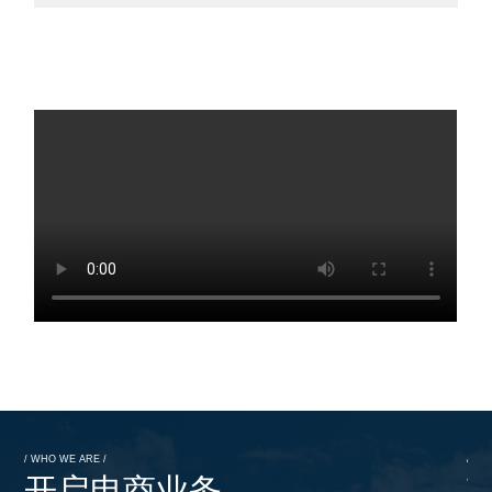
/ WHO WE ARE /
/ WH
开启电商业务