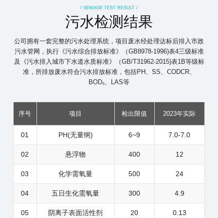
/ SEWAGE TEST RESULT /
污水检测结果
公司拥有一套完整的污水处理系统，项目废水经处理达标后排入市政
污水管网，执行《污水综合排放标准》（GB8978-1996)表4三级标准
及《污水排入城市下水道水质标准》（GB/T31962-2015)表1B等级标
准，所排放废水符合污水排放标准，包括PH、SS、CODCR、
BOD₅、LAS等
序号
项目
检出限值
2023年实际
01
PH(无量纲)
6~9
7.0-7.0
02
悬浮物
400
12
03
化学需氧量
500
24
04
五日生化需氧量
300
4.9
05
阴离子表面活性剂
20
0.13